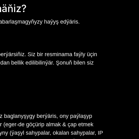
mäňiz?
habarlaşmagyňyzy haýyş edýäris.
rýärsiňiz. Siz bir resminama faýly üçin
n bellik edilibilinýär. Şonuň bilen siz
 baglanyşygy berýäris, ony paýlaşyp
är (eger-de göçürip almak & çap etmek
yny (ýaşyl sahypalar, okalan sahypalar, IP