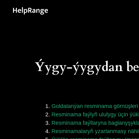
Ýygy-ýygydan ber
Goldalanýan resminama görnüşleri
Resminama faýlyň ululygy üçin ýü
Resminama faýllaryna baglanyşyk
Resminamalaryň yzarlanmasy nähili