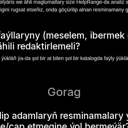
bilýäris we ähli maglumatlary size HelpRange-da analiz s
ini rugsat etseňiz, onda göçürilip alnan resminamany gö
faýllaryny (meselem, iberme
ili redaktirlemeli?
ýükläň ýa-da şol bir at bilen şol bir katalogda faýly ýüklä
Gorag
edip adamlaryň resminamalary 
e/çap etmegine ýol bermeýär