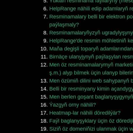
Ýüklän resminama faýllaryny (mese
HelpRange nähili edip adamlaryň 
Resminamalary belli bir elektron p
paýlaşmaly?
Resminamalaryňyzyň ugradylyşyny 
HelpRange'de resmin möhletiniň ke
Maňa degişli toparyň adamlarından
Birnäçe ulanyjynyň paýlaşylan resm
Men öz resminamalarymyň marketing 
ş.m.) alyp bilmek üçin ulanyp bileri
Men özümiň dilini web sahypanyň 
Belli bir resminyany kimin açandyg
Men berlen goşant baglanyşygynyň 
Ýazgyň orny nähili?
Heatmap-lar nähili döredilýär?
Faýl baglanyşyklary üçin öz döredij
Siziň öz domeniňizi ulanmak üçin