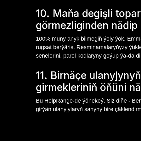
10. Maňa degişli topa
görmezliginden nädip 
100% muny anyk bilmegiň ýoly ýok. Emma, 
rugsat berýäris. Resminamalaryňyzy ýükl
senelerini, parol kodlaryny goýup ýa-da di
11. Birnäçe ulanyjyn
girmekleriniň öňüni nä
Bu HelpRange-de ýönekeý. Siz diňe - Berl
girýän ulanyjylaryň sanyny bire çäklendirme