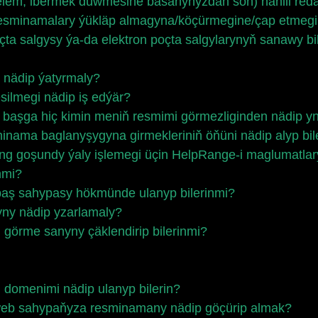
lem, ibermek düwmesine basanyňyzdan soň) nähili redak
resminamalary ýükläp almagyna/köçürmegine/çap etmegi
oçta salgysy ýa-da elektron poçta salgylarynyň sanawy 
nädip ýatyrmaly?
silmegi nädip iş edýär?
 başga hiç kimin meniň resmimi görmezliginden nädip yn
inama baglanyşygyna girmekleriniň öňüni nädip alyp bil
goşundy ýaly işlemegi üçin HelpRange-i maglumatlary (e
nmi?
baş sahypasy hökmünde ulanyp bilerinmi?
yny nädip yzarlamaly?
görme sanyny çäklendirip bilerinmi?
i domenimi nädip ulanyp bilerin?
 web sahypaňyza resminamany nädip göçürip almak?