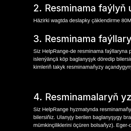
2. Resminama faýlyň 
Häzirki wagtda deslapky çäklendirme 80M
3. Resminama faýllar
Siz HelpRange-de resminama faýllaryna paý
islenýänçä köp baglanyşyk döredip bilersiň
kimleriň takyk resminamaňyzy açandygyny 
4. Resminamalaryň yza
Siz HelpRange hyzmatynda resminamaňyzy 
bilersiňiz. Ulanyjy berilen baglanyşygy b
mümkinçiliklerini öçüren bolsaňyz). Eger-