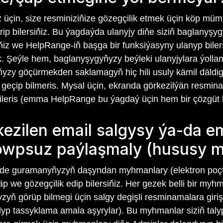
üçin, size resminiziňize gözegçilik etmek üçin köp mümkinç
 bilersiňiz. Bu ýagdaýda ulanyjy diňe siziň baglanyşygyň
iňiz we HelpRange-iň başga bir funksiýasyny ulanyp bilers
k. Şeýle hem, baglanyşygyňyzy beýleki ulanyjylara ýollam
ňyzy göçürmekden saklamagyň hiç hili usuly kämil däldigi
geçip bilmeris. Mysal üçin, ekranda görkezilýän resmin
p bileris (emma HelpRange bu ýagdaý üçin hem bir çözgüt
ezilen email salgysy ýa-da em
owpsuz paýlaşmaly (hususy m
rde guramanyňyzyň daşyndan myhmanlary (elektron poçta 
äp we gözegçilik edip bilersiňiz. Her gezek belli bir m
ň görüp bilmegi üçin salgy degişli resminamalara giriş
nylyp tassyklama amala aşyrylar). Bu myhmanlar siziň taly