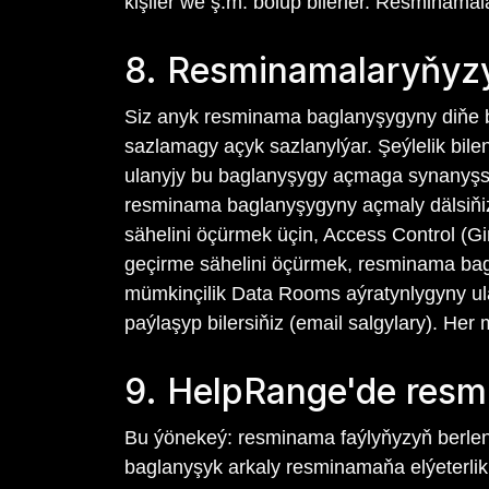
kişiler we ş.m. bolup bilerler. Resminama
8. Resminamalaryňyzy
Siz anyk resminama baglanyşygyny diňe bir
sazlamagy açyk sazlanylýar. Şeýlelik bile
ulanyjy bu baglanyşygy açmaga synanyşsa,
resminama baglanyşygyny açmaly dälsiňiz
sähelini öçürmek üçin, Access Control (
geçirme sähelini öçürmek, resminama bagla
mümkinçilik Data Rooms aýratynlygyny ul
paýlaşyp bilersiňiz (email salgylary). Her
9. HelpRange'de resmi
Bu ýönekeý: resminama faýlyňyzyň berlen
baglanyşyk arkaly resminamaňa elýeterlik 