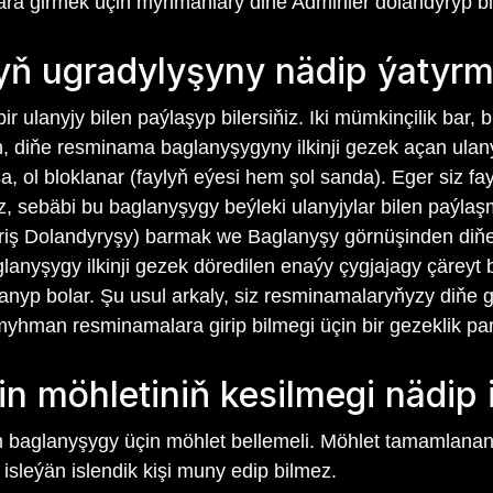
lara girmek üçin myhmanlary diňe Adminler dolandyryp bil
ň ugradylyşyny nädip ýatyrm
 ulanyjy bilen paýlaşyp bilersiňiz. Iki mümkinçilik bar
n, diňe resminama baglanyşygyny ilkinji gezek açan ulan
 ol bloklanar (faylyň eýesi hem şol sanda). Eger siz fa
, sebäbi bu baglanyşygy beýleki ulanyjylar bilen paýl
Giriş Dolandyryşy) barmak we Baglanyşy görnüşinden di
nyşygy ilkinji gezek döredilen enaýy çygjajagy çäreyt b
anyp bolar. Şu usul arkaly, siz resminamalaryňyzy diň
 myhman resminamalara girip bilmegi üçin bir gezeklik par
n möhletiniň kesilmegi nädip 
 baglanyşygy üçin möhlet bellemeli. Möhlet tamamlanan
isleýän islendik kişi muny edip bilmez.