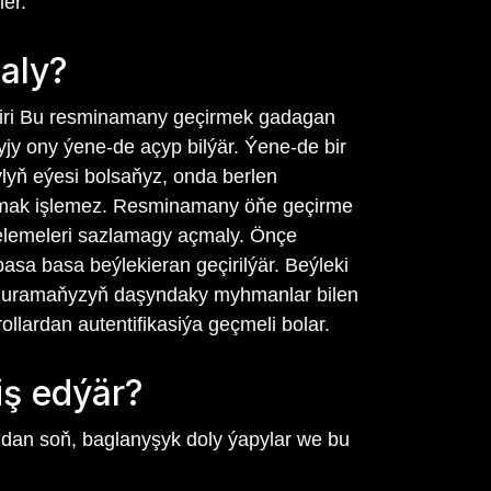
er.
aly?
, biri Bu resminamany geçirmek gadagan
yjy ony ýene-de açyp bilýär. Ýene-de bir
ylyň eýesi bolsaňyz, onda berlen
aşmak işlemez. Resminamany öňe geçirme
ňelemeleri sazlamagy açmaly. Önçe
asa basa beýlekieran geçirilýär. Beýleki
e guramaňyzyň daşyndaky myhmanlar bilen
ollardan autentifikasiýa geçmeli bolar.
iş edýär?
dan soň, baglanyşyk doly ýapylar we bu