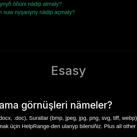
ynyň öňüni nädip almaly?
çin suw nyşanyny nädip açmaly?
Esasy
nama görnüşleri nämeler?
x, .doc), Suratlar (bmp, jpeg, jpg, png, svg, tiff, webp), T
mak üçin HelpRange-den ulanyp bilersiňiz. Plus all other 