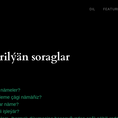
DIL
FEATUR
ilýän soraglar
 nämeler?
kleme çägi nämäňiz?
lar näme?
 işleýär?