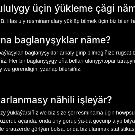
ululygy üçin ýükleme çägi nä
B. Has uly resminamalary ýükläp bilmek üçin biz bilen 
yna baglanyşyklar näme?
laşylan baglanyşyklar arkaly girip bilmegiňize rugsat be
iz. Her bir baglanyşygy oňa bellän ulanyjy/topar tarapynda
we görendigini yzarlap bilersiňiz.
rlanmasy nähili işleýär?
ýükläýärsiňiz we biz size şol resminama üçin howpsuz
rauzerde açanda, onda ony görüp ýa-da göçürip alyp bilý
de brauzerde görlýän bolsa, onda biz ulanmak statistikas