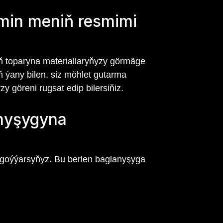
imin meniň resmimi
yň toparyna materiallaryňyzy görmäge
 ýany bilen, siz möhlet gutarma
y göreni rugsat edip bilersiňiz.
anyşygyna
- goýýarsyňyz. Bu berlen baglanyşyga