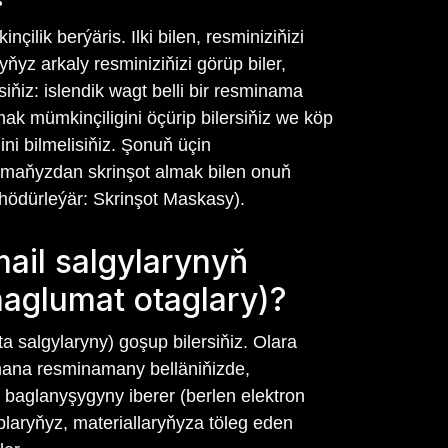
ilik berýäris. Ilki bilen, resminiziňizi
yz arkaly resminiziňizi görüp biler,
iňiz: islendik wagt belli bir resminama
ak mümkinçiligini öçürip bilersiňiz we köp
ni bilmelisiňiz. Şonuň üçin
amaňyzdan skrinşot almak bilen onuň
 hödürleýär: Skrinşot Maskasy).
ail salgylarynyň
aglumat otaglary)?
salgylaryny) goşup bilersiňiz. Olara
yhmana resminamany belläniňizde,
 baglanyşygyny iberer (berlen elektron
plaryňyz, materiallaryňyza töleg eden