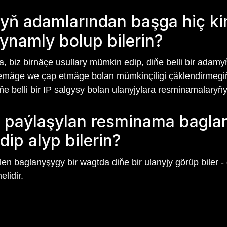
ryň adamlarından başga hiç k
ynamly bolup bilerin?
biz birnäçe usullary mümkin edip, diňe belli bir adam
emäge we çap etmäge bolan mümkinçiligi çäklendirmegiň
ňe belli bir IP salgysy bolan ulanyjylara resminamalaryňyz
yň paýlaşylan resminama bagl
dip alyp bilerin?
en baglanyşygy bir wagtda diňe bir ulanyjy görüp biler 
lidir.