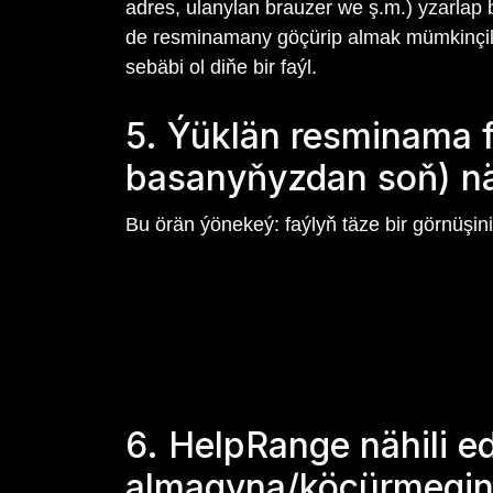
adres, ulanylan brauzer we ş.m.) yzarlap 
de resminamany göçürip almak mümkinçilig
sebäbi ol diňe bir faýl.
5. Ýüklän resminama 
basanyňyzdan soň) näh
Bu örän ýönekeý: faýlyň täze bir görnüşini 
6. HelpRange nähili 
almagyna/köçürmegin