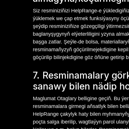
Siz resminiziňizi HelpRange-e ýükledigiňiz 
ýüklemek we çap etmek funksiýasyny öçürip
şeýdip resminiziňize gözegçiligi ýitirmezs
baglanyşygynyň elýeterliligini yzyna alma
başga zatlar. Şeýle-de bolsa, materiallary
resminamaňyzyň göçürilmejekdigine kepil 
göçürilip bilinjekdigine göz öňüne getiri
7. Resminamalary görk
sanawy bilen nädip h
Maglumat Otaglary belligine geçiň. Bu ýe
resminamalara girmegi aňsatlyk bilen bell
HelpRange çakylyk haty bilen myhmanyňyzy
poçta salga iberilip, wagtlaýyn parol ula