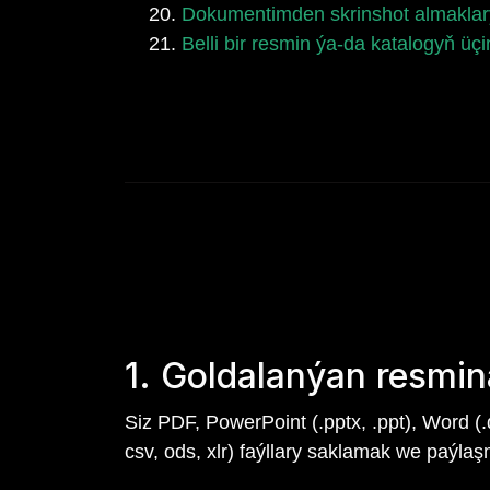
Dokumentimden skrinshot almaklar
Belli bir resmin ýa-da katalogyň ü
1. Goldalanýan resmi
Siz PDF, PowerPoint (.pptx, .ppt), Word (.doc
csv, ods, xlr) faýllary saklamak we paýlaş