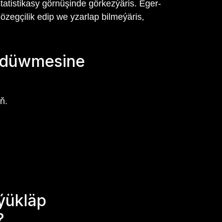
tatistikasy görnüşinde görkezýäris. Eger-
zegçilik edip we yzarlap bilmeýäris,
k düwmesine
ň.
ýükläp
?