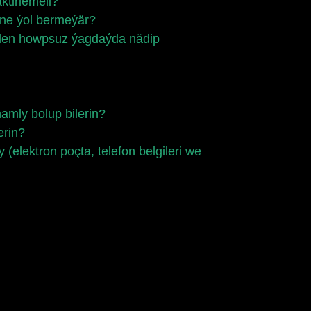
tirlemeli?
ne ýol bermeýär?
bilen howpsuz ýagdaýda nädip
amly bolup bilerin?
erin?
lektron poçta, telefon belgileri we